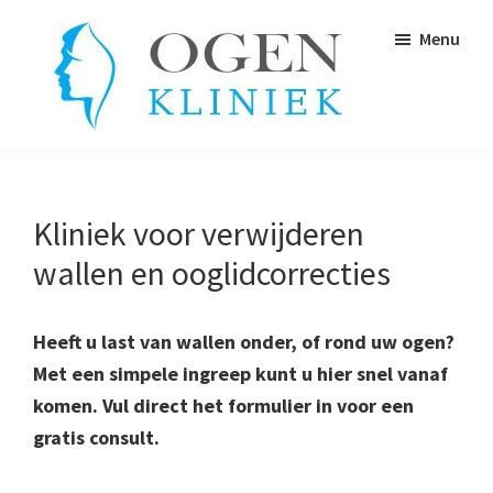
Skip
Skip
Skip
Skip
Menu
to
to
to
to
primary
main
primary
footer
navigation
content
sidebar
Ogenkliniek
Specialist
in
verwijderen
Kliniek voor verwijderen
wallen
wallen en ooglidcorrecties
en
oogcorrecties
Heeft u last van wallen onder, of rond uw ogen?
Met een simpele ingreep kunt u hier snel vanaf
komen. Vul direct het formulier in voor een
gratis consult.